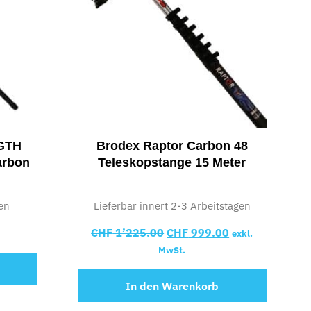
NGTH
Brodex Raptor Carbon 48
arbon
Teleskopstange 15 Meter
en
Lieferbar innert 2-3 Arbeitstagen
CHF
1’225.00
CHF
999.00
exkl.
MwSt.
In den Warenkorb