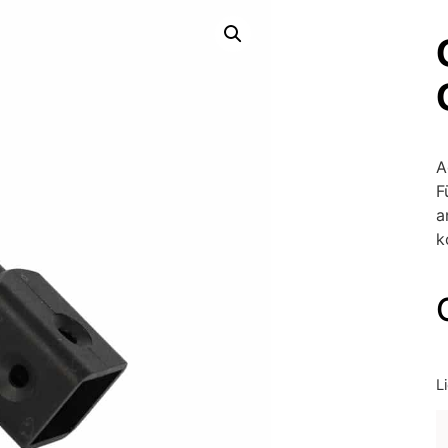
A
F
a
k
L