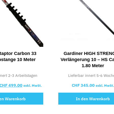
Raptor Carbon 33
Gardiner HIGH STRE
pstange 10 Meter
Verlängerung 10 – HS C
1.80 Meter
nnert 2-3 Arbeitstagen
Lieferbar innert 5-6 Woch
CHF
499.00
CHF
345.00
exkl. MwSt.
exkl. MwSt.
den Warenkorb
In den Warenkorb